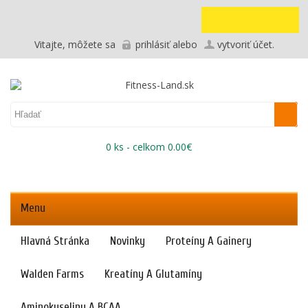
Vitajte, môžete sa
prihlásiť
alebo
vytvoriť účet
.
0 ks - celkom 0.00€
Menu
Hlavná Stránka
Novinky
Proteíny A Gainery
Walden Farms
Kreatíny A Glutamíny
Aminokyseliny A BCAA